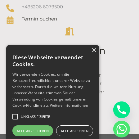
+
495206 6079500
Termin buchen
Öffnungszeiten
×
Diese Webseite verwendet
Cookies.
Montag: Geschlossen
Wir verwenden Cookies, um die
Dienstag: 09:00 – 18:00 Uhr
Benutzerfreundlichkeit unserer Website zu
Mittwoch: 09:00 – 18:00 Uhr
verbessern. Durch die weitere Nutzung
Donnerstag: 09:00 – 18:00 Uhr
unserer Webseite stimmen Sie der
Verwendung von Cookies gemäß unserer
Freitag: 09:00 – 18:00 Uhr
Cookie-Richtlinie zu.
Weitere Informationen
Samstag: Geschlossen
UNKLASSIFIZIERTE
ALLE AKZEPTIEREN
ALLE ABLEHNEN