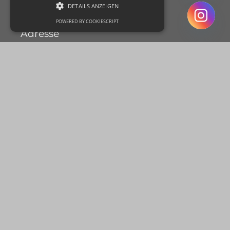
DETAILS ANZEIGEN
POWERED BY COOKIESCRIPT
Adresse
Jöllenbecker Straße 579,
33739 Bielefeld
Telefon:
05206 9984466
E-Mail:
info@hair-beauty-residenz.de
Öffnungszeiten:
Di - Fr: 09:00 - 18:00 Uhr